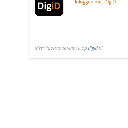
Inloggen met DigiD
Meer informatie vindt u op
digid.nl